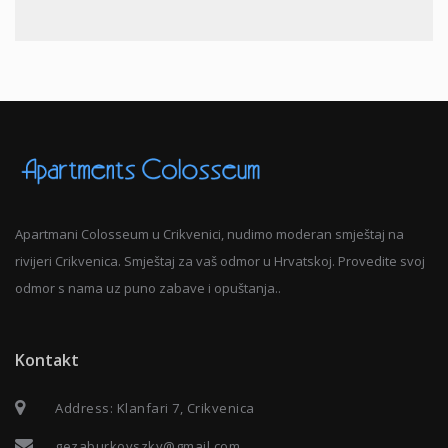
Apartmani Colosseum u Crikvenici, nudimo moderan smještaj na
rivijeri Crikvenica. Smještaj za vaš odmor u Hrvatskoj. Provedite svoj
odmor s nama uz puno zabave i opuštanja.
.
Kontakt
Address: Klanfari 7, Crikvenica
gezaburkovszky@gmail.com