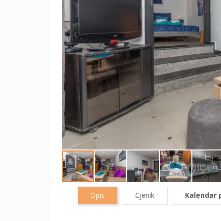
Opis
Cjenik
Kalendar 