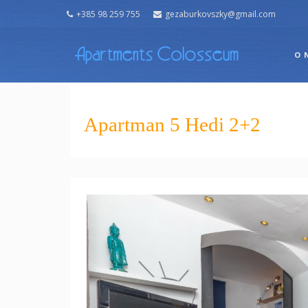
+385 98 259 755
gezaburkovszky@gmail.com
O 
Apartman 5 Hedi 2+2