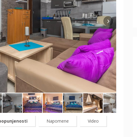
popunjenosti
Napomene
Video